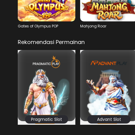
Gates of Olympus POP
Mahjong Roar
Rekomendasi Permainan
Demo
Main Game
Main Game
Pragmatic Slot
Advant Slot