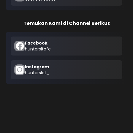
Temukan Kami di Channel Berikut
Facebook
huntersltofc
Instagram
hunterslot_