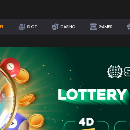
EL
SLOT
CASINO
GAMES