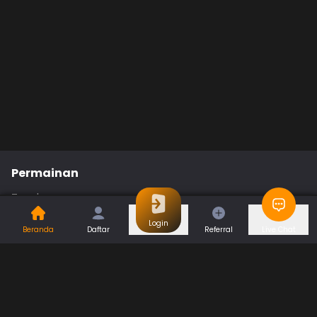
Permainan
Togel
Slot
Casino
Games
Login
Beranda
Daftar
Referral
Live Chat
Sports
Promo
Bantuan & Panduan
Tentang Kami
Syarat dan Ketentuan