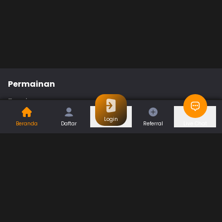
Permainan
Togel
Slot
Casino
Games
Login
Beranda
Daftar
Referral
Live Chat
Sports
Promo
Bantuan & Panduan
Tentang Kami
Syarat dan Ketentuan
Kebijakan Privasi
Pusat Bantuan
Hubungi Kami
F.A.Q