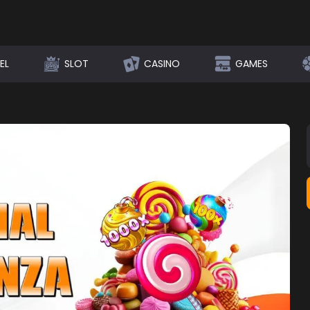
EL
SLOT
CASINO
GAMES