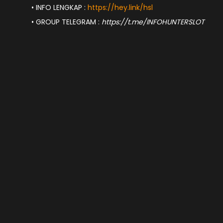
• INFO LENGKAP :
https://hey.link/hsl
• GROUP TELEGRAM :
https://t.me/INFOHUNTERSLOT