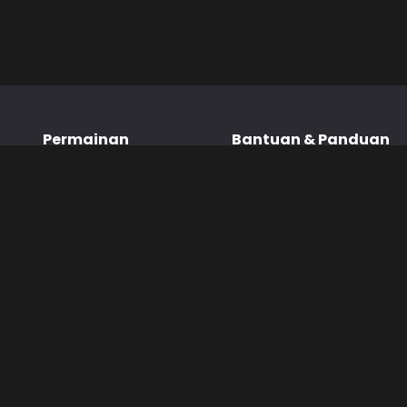
Permainan
Bantuan & Panduan
Togel
Tentang Kami
Slot
Syarat dan Ketentuan
Casino
Kebijakan Privasi
Games
Pusat Bantuan
Sports
Hubungi Kami
Promo
F.A.Q
Referral
Blog