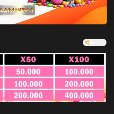
Bagikan