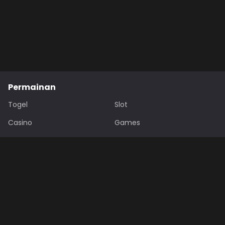
Permainan
Togel
Slot
Casino
Games
Sports
Promo
Bantuan & Panduan
Tentang Kami
Syarat dan Ketentuan
Kebijakan Privasi
Pusat Bantuan
Hubungi Kami
F.A.Q