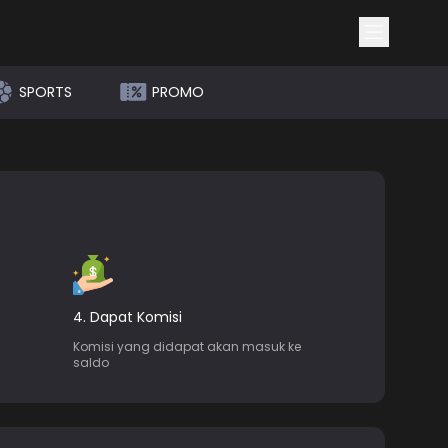
SPORTS
PROMO
4. Dapat Komisi
Komisi yang didapat akan masuk ke
saldo