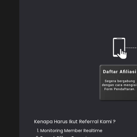
Kenapa Harus Ikut Referral Kami ?
Monitoring Member Realtime