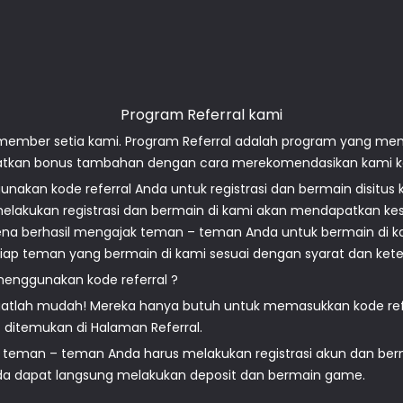
Program Referral kami
tuk member setia kami. Program Referral adalah program yang
apatkan bonus tambahan dengan cara merekomendasikan kami ke
kan kode referral Anda untuk registrasi dan bermain disitu
elakukan registrasi dan bermain di kami akan mendapatkan 
ena berhasil mengajak teman – teman Anda untuk bermain di ka
iap teman yang bermain di kami sesuai dengan syarat dan kete
enggunakan kode referral ?
gatlah mudah! Mereka hanya butuh untuk memasukkan kode ref
at ditemukan di Halaman Referral.
id, teman – teman Anda harus melakukan registrasi akun dan ber
a dapat langsung melakukan deposit dan bermain game.