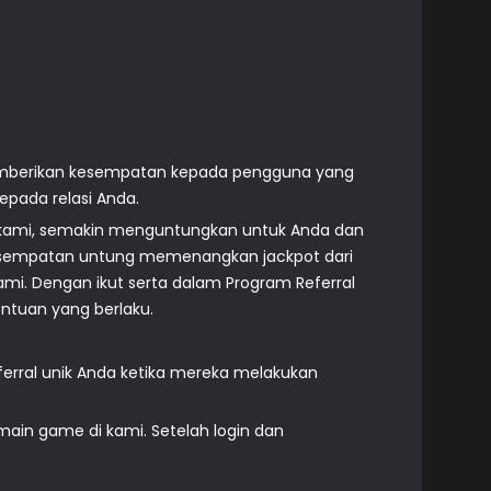
 memberikan kesempatan kepada pengguna yang
pada relasi Anda.
s kami, semakin menguntungkan untuk Anda dan
kesempatan untung memenangkan jackpot dari
mi. Dengan ikut serta dalam Program Referral
ntuan yang berlaku.
erral unik Anda ketika mereka melakukan
main game di kami. Setelah login dan