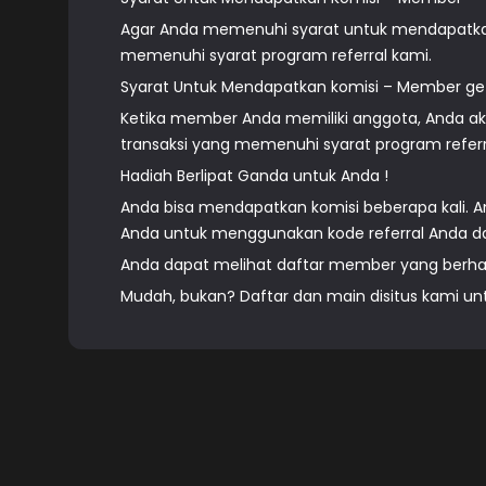
Agar Anda memenuhi syarat untuk mendapatkan
memenuhi syarat program referral kami.
Syarat Untuk Mendapatkan komisi – Member g
Ketika member Anda memiliki anggota, Anda 
transaksi yang memenuhi syarat program referr
Hadiah Berlipat Ganda untuk Anda !
Anda bisa mendapatkan komisi beberapa kali. A
Anda untuk menggunakan kode referral Anda da
Anda dapat melihat daftar member yang berhas
Mudah, bukan? Daftar dan main disitus kami u