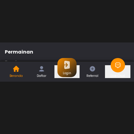
Permainan
Togel
Slot
Casino
Games
Login
Beranda
Daftar
Referral
Live Chat
Sports
Promo
Bantuan & Panduan
Tentang Kami
Syarat dan Ketentuan
Kebijakan Privasi
Pusat Bantuan
Hubungi Kami
F.A.Q